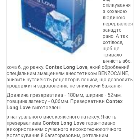
Durex
спілкування
з коханою
Vizit
людиною
Contex
перервалося
занадто
рано. А так
СТАТТІ
хотілося,
щоб це
тривало
вічність або,
хоча б, до ранку.
Contex Long Love
, який оброблений
спеціальним змащенням анестетиком BENZOCAINE,
знизить чутливість рецепторів пениса, що дозволить
продовжити задоволення, не знижуючи бажання
Довжина презерватива - 180мм, ширина - 52мм,
товщина латексу - 0,06мм. Презервативи
Contex
Long Love
виготовлені
з натурального високоякісного латексу. Якість
презервативів
Contex Long Love
гарантовано
використанням сучасного високотехнологічного
встаткування й багаторазовим, ретельним