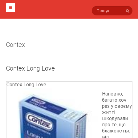
ГОЛОВНА
НА СВІТЛИНАХ
Contex
МАРКИ ПРЕЗЕРВАТИВІВ
Інші
Contex Long Love
Viva
Sico
Contex Long Love
Innotex
Напевно,
багато хоч
Masculan
раз у своєму
Luxe
житті
шкодували
Гусарські
про те, що
Lifestyles
блаженство
від