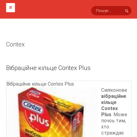
ГОЛОВНА
НА СВІТЛИНАХ
Contex
МАРКИ ПРЕЗЕРВАТИВІВ
Інші
Вібраційне кільце Contex Plus
Viva
Sico
Вібраційне кільце Contex Plus
Силіконове
Innotex
вібраційне
Masculan
кільце
Contex
Luxe
Plus
. Може
Гусарські
почоь тим,
хто
Lifestyles
страждає