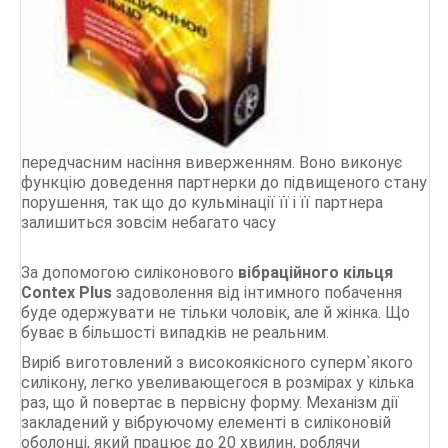
Durex
Vizit
Contex
СТАТТІ
передчасним насіння виверженням. Воно виконує
функцію доведення партнерки до підвищеного стану
порушення, так що до кульмінації її і її партнера
залишиться зовсім небагато часу
За допомогою силіконового
вібраційного кільця
Contex Plus
задоволення від інтимного побачення
буде одержувати не тільки чоловік, але й жінка. Що
буває в більшості випадків не реальним.
Виріб виготовлений з високоякісного суперм`якого
силікону, легко увеливающегося в розмірах у кілька
раз, що й повертає в первісну форму. Механізм дії
закладений у вібруючому елементі в силіконовій
оболонці, який працює до 20 хвилин, роблячи