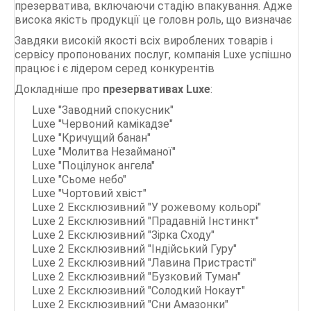
презерватива, включаючи стадію впакування. Адже
висока якість продукції це головн роль, що визначає
Завдяки високій якості всіх вироблених товарів і
сервісу пропонованих послуг, компанія Luxe успішно
працює і є лідером серед конкурентів
Докладніше про
презервативах Luxe
:
Luxe "Заводний спокусник"
Luxe "Червоний камікадзе"
Luxe "Кричущий банан"
Luxe "Молитва Незайманої"
Luxe "Поцілунок ангела"
Luxe "Сьоме небо"
Luxe "Чортовий хвіст"
Luxe 2 Ексклюзивний "У рожевому кольорі"
Luxe 2 Ексклюзивний "Прадавній Інстинкт"
Luxe 2 Ексклюзивний "Зірка Сходу"
Luxe 2 Ексклюзивний "Індійський Гуру"
Luxe 2 Ексклюзивний "Лавина Пристрасті"
Luxe 2 Ексклюзивний "Бузковий Туман"
Luxe 2 Ексклюзивний "Солодкий Нокаут"
Luxe 2 Ексклюзивний "Сни Амазонки"