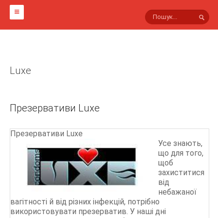
ГОЛОВНА
НА СВІТЛИНАХ
Luxe
МАРКИ ПРЕЗЕРВАТИВІВ
Інші
Презервативи Luxe
Viva
Sico
Презервативи Luxe
Усе знають,
Innotex
що для того,
Masculan
щоб
захиститися
Luxe
від
Гусарські
небажаної
вагітності й від різних інфекцій, потрібно
Lifestyles
використовувати презерватив. У наші дні