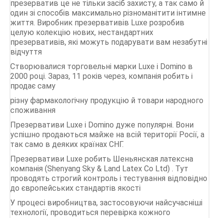
Durex
презерватив це не тільки засіб захисту, а так само й
один зі способів максимально різноманітити інтимне
Vizit
життя. Виробник презервативів Luxe розробив
целую колекцію нових, нестандартних
Contex
презервативів, які можуть подарувати вам незабутні
відчуття
СТАТТІ
Створювалися торговельні марки Luxe і Domino в
2000 році. Зараз, 11 років через, компанія робить і
продає саму
різну фармакологічну продукцію й товари народного
споживання
Презервативи Luxe і Domino дуже популярні. Вони
успішно продаються майже на всій території Росії, а
так само в деяких країнах СНГ.
Презервативи Luxe робить Шеньянская латексна
компанія (Shenyang Sky & Land Latex Co Ltd) . Тут
проводять строгий контроль і тестування відповідно
до європейських стандартів якості
У процесі виробництва, застосовуючи найсучасніші
технології, проводиться перевірка кожного