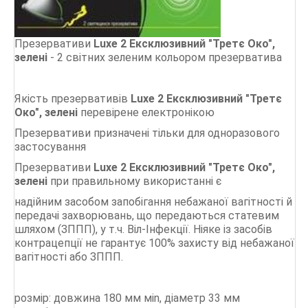
Durex
Vizit
Презервативи
Luxe 2 Ексклюзивний "Третє Око",
Contex
зелені
- 2 світних зеленим кольором презерватива
СТАТТІ
Якість презервативів
Luxe 2 Ексклюзивний "Третє
Око", зелені
перевірене електронікою
Презервативи призначені тільки для одноразового
застосування
Презервативи
Luxe 2 Ексклюзивний "Третє Око",
зелені
при правильному використанні є
надійним засобом запобігання небажаної вагітності й
передачі захворювань, що передаються статевим
шляхом (ЗППП), у т.ч. Віл-Інфекції. Ніяке із засобів
контрацепції не гарантує 100% захисту від небажаної
вагітності або ЗППП.
розмір: довжина 180 мм мin, діаметр 33 мм