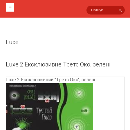
ГОЛОВНА
НА СВІТЛИНАХ
Luxe
МАРКИ ПРЕЗЕРВАТИВІВ
Інші
Luxe 2 Ексклюзивне Третє Око, зелені
Viva
Sico
Luxe 2 Ексклюзивний "Третє Око", зелені
Innotex
Masculan
Luxe
Гусарські
Lifestyles