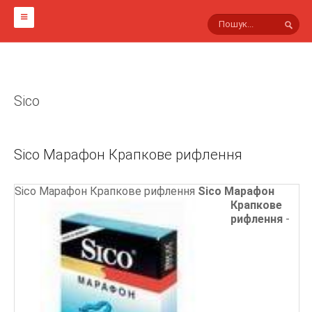
ГОЛОВНА
НА СВІТЛИНАХ
Sico
МАРКИ ПРЕЗЕРВАТИВІВ
Інші
Sico Марафон Крапкове рифлення
Viva
Sico
Sico Марафон Крапкове рифлення
Sico Марафон
Крапкове
Innotex
рифлення
-
Masculan
Luxe
Гусарські
Lifestyles