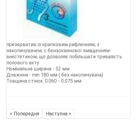
Durex
Vizit
Contex
СТАТТІ
презерватив із крапковим рифленням, з
накопичувачем, c бензокаинової змащенням-
анестетиком, що дозволяє побільшати тривалість
полового акту
Номінальна ширина - 52 мм
Довжина - min 180 мм ( без накопичувача)
Товщина стінок: 0.060 - 0.075 мм
< Попередня
Наступна >