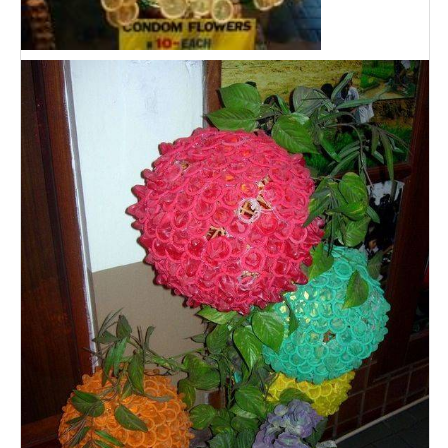
Durex
Vizit
Contex
СТАТТІ