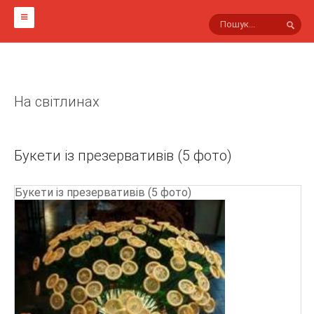
ГОЛОВНА
НА СВІТЛИНАХ
На світлинах
МАРКИ ПРЕЗЕРВАТИВІВ
Інші
Букети із презервативів (5 фото)
Viva
Sico
Букети із презервативів (5 фото)
Innotex
Masculan
Luxe
Гусарські
Lifestyles