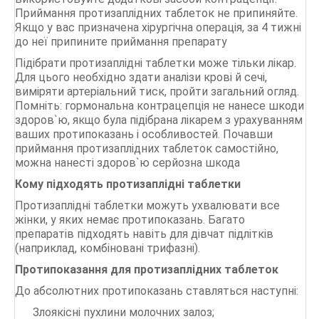
Приймання протизаплідних таблеток не припиняйте.
Якщо у вас призначена хірургічна операція, за 4 тижні
до неї припините приймання препарату
Підібрати протизаплідні таблетки може тільки лікар.
Для цього необхідно здати аналізи крові й сечі,
виміряти артеріальний тиск, пройти загальний огляд.
Помніть: гормональна контрацепція не нанесе шкоди
здоров`ю, якщо була підібрана лікарем з урахуванням
ваших протипоказань і особливостей. Почавши
приймання протизаплідних таблеток самостійно,
можна нанесті здоров`ю серйозна шкода
Кому підходять протизаплідні таблетки
Протизаплідні таблетки можуть ухвалювати все
жінки, у яких немає протипоказань. Багато
препаратів підходять навіть для дівчат підлітків
(наприклад, комбіновані трифазні).
Протипоказання для протизаплідних таблеток
До абсолютних протипоказань ставляться наступні:
Злоякісні пухлини молочних залоз;