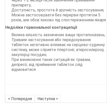
через 1-2 місяця після закінчення приймання
препарату;
Доступність, простота й зручність застосування;
Можна застосовувати без перерви протягом 5
років, але обов`язково під спостереженням лікаря
Недоліки гормональної контрацепції
Велика кількість зазначених вище протипоказань;
Тривале застосування або передозування
таблеток негативно впливає на серцево-судинну
систему, може сприяти гіпертонії, атеросклерозу,
закупорці посудин;
При виникненні таких ситуацій як травми,
депресії, від приймання таблеток слід
відмовитися
< Попередня
Наступна >