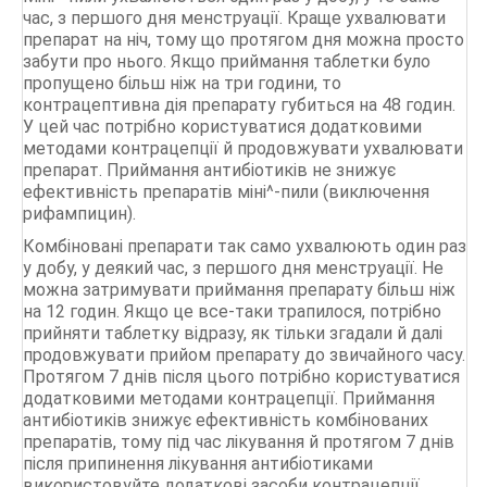
час, з першого дня менструації. Краще ухвалювати
препарат на ніч, тому що протягом дня можна просто
забути про нього. Якщо приймання таблетки було
пропущено більш ніж на три години, то
контрацептивна дія препарату губиться на 48 годин.
У цей час потрібно користуватися додатковими
методами контрацепції й продовжувати ухвалювати
препарат. Приймання антибіотиків не знижує
ефективність препаратів міні^-пили (виключення
рифампицин).
Комбіновані препарати так само ухвалюють один раз
у добу, у деякий час, з першого дня менструації. Не
можна затримувати приймання препарату більш ніж
на 12 годин. Якщо це все-таки трапилося, потрібно
прийняти таблетку відразу, як тільки згадали й далі
продовжувати прийом препарату до звичайного часу.
Протягом 7 днів після цього потрібно користуватися
додатковими методами контрацепції. Приймання
антибіотиків знижує ефективність комбінованих
препаратів, тому під час лікування й протягом 7 днів
після припинення лікування антибіотиками
використовуйте додаткові засоби контрацепції.