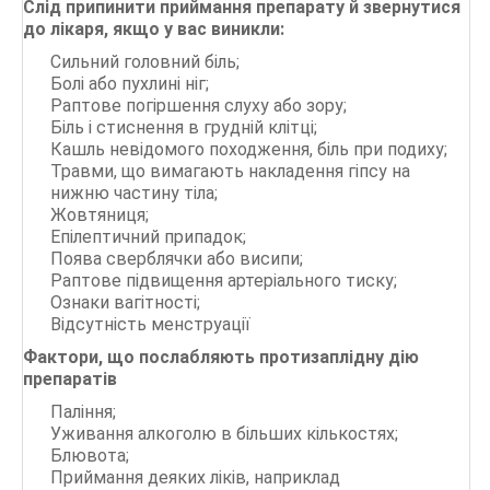
Слід припинити приймання препарату й звернутися
до лікаря, якщо у вас виникли:
Сильний головний біль;
Болі або пухлині ніг;
Раптове погіршення слуху або зору;
Біль і стиснення в грудній клітці;
Кашль невідомого походження, біль при подиху;
Травми, що вимагають накладення гіпсу на
нижню частину тіла;
Жовтяниця;
Епілептичний припадок;
Поява сверблячки або висипи;
Раптове підвищення артеріального тиску;
Ознаки вагітності;
Відсутність менструації
Фактори, що послабляють протизаплідну дію
препаратів
Паління;
Уживання алкоголю в більших кількостях;
Блювота;
Приймання деяких ліків, наприклад