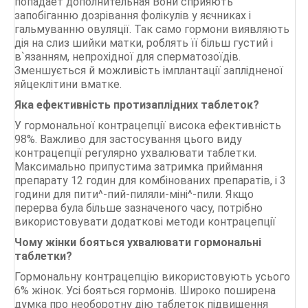
попадает дополнительная Вони сприяють
запобіганню дозрівання фолікулів у яєчниках і
гальмуванню овуляції. Так само гормони виявляють
дія на слиз шийки матки, роблять її більш густий і
в`язанням, непрохідної для сперматозоїдів.
Зменшується й можливість імплантації заплідненої
яйцеклітини вматке.
Яка ефективність протизаплідних таблеток?
У гормональної контрацепції висока ефективність
98%. Важливо для застосування цього виду
контрацепції регулярно ухвалювати таблетки.
Максимально припустима затримка приймання
препарату 12 годин для комбінованих препаратів, і 3
години для пити^-пий-пиляли-міні^-пили. Якщо
перерва була більше зазначеного часу, потрібно
використовувати додаткові методи контрацепції
Чому жінки бояться ухвалювати гормональні
таблетки?
Гормональну контрацепцію використовують усього
6% жінок. Усі бояться гормонів. Широко поширена
думка про необоротну дію таблеток підвищення