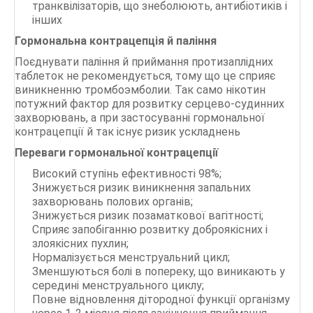
транквілізаторів, що знеболюють, антибіотиків і
інших
Гормональна контрацепція й паління
Поєднувати паління й приймання протизаплідних
таблеток не рекомендується, тому що це сприяє
виникненню тромбоэмболии. Так само нікотин
потужний фактор для розвитку серцево-судинних
захворювань, а при застосуванні гормональної
контрацепції й так існує ризик ускладнень
Переваги гормональної контрацепції
Високий ступінь ефективності 98%;
Знижується ризик виникнення запальних
захворювань полових органів;
Знижується ризик позаматкової вагітності;
Сприяє запобіганню розвитку доброякісних і
злоякісних пухлин;
Нормалізується менструальний цикл;
Зменшуються болі в попереку, що виникають у
середині менструального циклу;
Повне відновлення дітородної функції організму