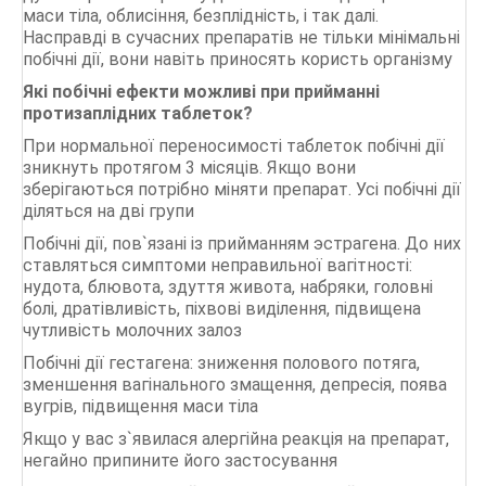
маси тіла, облисіння, безплідність, і так далі.
Насправді в сучасних препаратів не тільки мінімальні
побічні дії, вони навіть приносять користь організму
Які побічні ефекти можливі при прийманні
протизаплідних таблеток?
При нормальної переносимості таблеток побічні дії
зникнуть протягом 3 місяців. Якщо вони
зберігаються потрібно міняти препарат. Усі побічні дії
діляться на дві групи
Побічні дії, пов`язані із прийманням эстрагена. До них
ставляться симптоми неправильної вагітності:
нудота, блювота, здуття живота, набряки, головні
болі, дратівливість, піхвові виділення, підвищена
чутливість молочних залоз
Побічні дії гестагена: зниження полового потяга,
зменшення вагінального змащення, депресія, поява
вугрів, підвищення маси тіла
Якщо у вас з`явилася алергійна реакція на препарат,
негайно припините його застосування