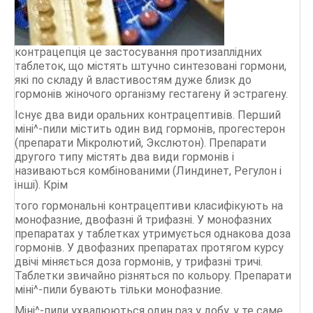
Durex
Vizit
Contex
контрацепція це застосування протизаплідних
таблеток, що містять штучно синтезовані гормони,
які по складу й властивостям дуже близк до
СТАТТІ
гормонів жіночого організму гестагену й эстрагену.
Існує два види оральних контрацептивів. Перший
міні^-пили містить один вид гормонів, прогестерон
(препарати Мікролютий, Экслютон). Препарати
другого типу містять два види гормонів і
називаються комбінованими (Линдинет, Регулон і
інші). Крім
того гормональні контрацептиви класифікують на
монофазние, двофазні й трифазні. У монофазних
препаратах у таблетках утримується однакова доза
гормонів. У двофазних препаратах протягом курсу
двічі міняється доза гормонів, у трифазні тричі.
Таблетки звичайно різняться по кольору. Препарати
міні^-пили бувають тільки монофазние.
Міні^-пили ухвалюються один раз у добу, у те саме