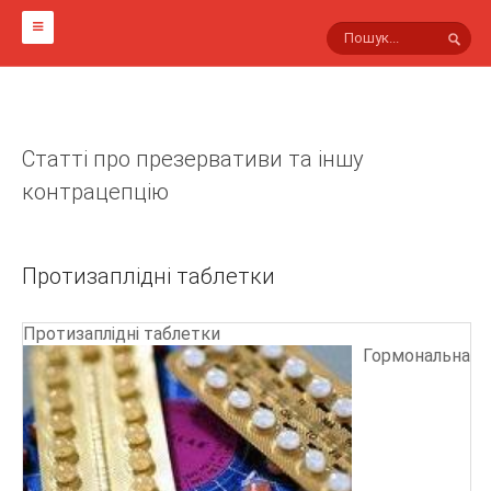
ГОЛОВНА
НА СВІТЛИНАХ
Статті про презервативи та іншу
МАРКИ ПРЕЗЕРВАТИВІВ
контрацепцію
Інші
Viva
Протизаплідні таблетки
Sico
Innotex
Протизаплідні таблетки
Гормональна
Masculan
Luxe
Гусарські
Lifestyles