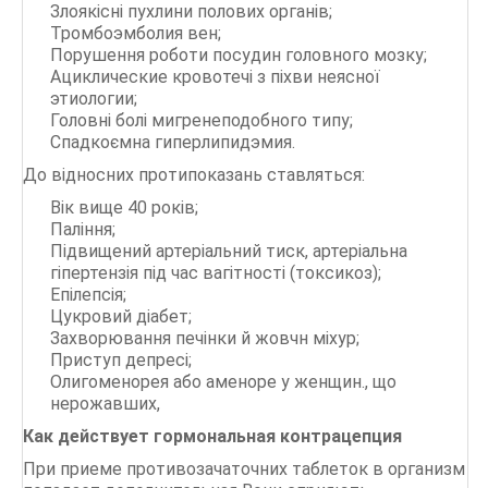
Злоякісні пухлини полових органів;
Тромбоэмболия вен;
Порушення роботи посудин головного мозку;
Ациклические кровотечі з піхви неясної
этиологии;
Головні болі мигренеподобного типу;
Спадкоємна гиперлипидэмия.
До відносних протипоказань ставляться:
Вік вище 40 років;
Паління;
Підвищений артеріальний тиск, артеріальна
гіпертензія під час вагітності (токсикоз);
Епілепсія;
Цукровий діабет;
Захворювання печінки й жовчн міхур;
Приступ депресі;
Олигоменорея або аменоре у женщин., що
нерожавших,
Как действует гормональная контрацепция
При приеме противозачаточних таблеток в организм